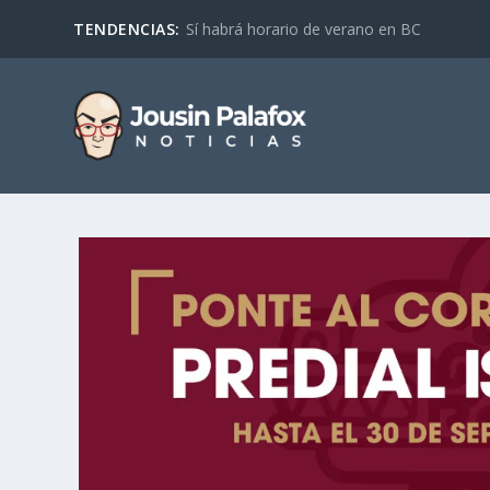
TENDENCIAS:
Sí habrá horario de verano en BC