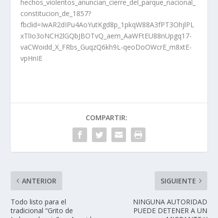
hechos_violentos_anuncian_cierre_del_parque_nacional_
constitucion_de_1857?
fbclid=IwAR2dIPu4AoYutKgd8p_1pkqW88A3fPT3OhjlPL
xTlIo3oNCH2lGQbJBOTvQ_aem_AaWFtEU88nUpgq17-
vaCWoidd_X_FRbs_GuqzQ6kh9L-qeoDoOWcrE_m8xtE-
vpHnIE
COMPARTIR:
ANTERIOR
SIGUIENTE
Todo listo para el
NINGUNA AUTORIDAD
tradicional “Grito de
PUEDE DETENER A UN