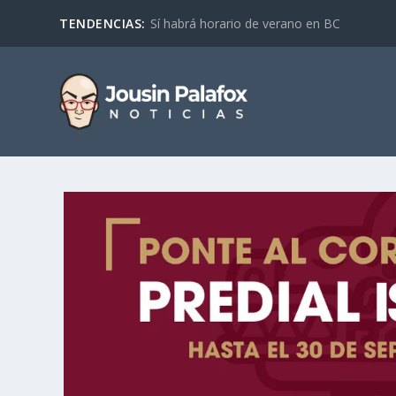
TENDENCIAS:
Sí habrá horario de verano en BC