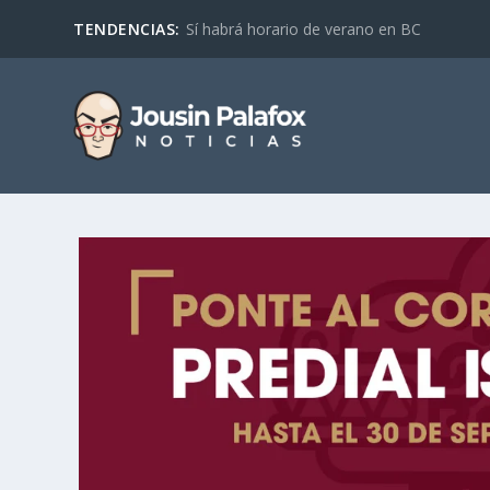
TENDENCIAS:
Sí habrá horario de verano en BC