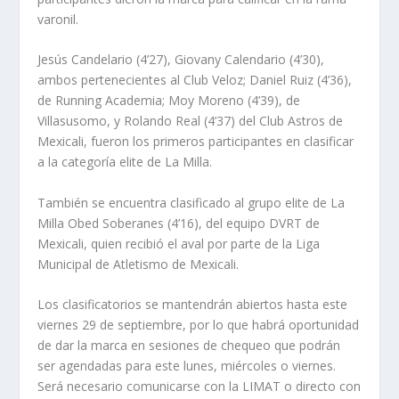
varonil.
Jesús Candelario (4’27), Giovany Calendario (4’30),
ambos pertenecientes al Club Veloz; Daniel Ruiz (4’36),
de Running Academia; Moy Moreno (4’39), de
Villasusomo, y Rolando Real (4’37) del Club Astros de
Mexicali, fueron los primeros participantes en clasificar
a la categoría elite de La Milla.
También se encuentra clasificado al grupo elite de La
Milla Obed Soberanes (4’16), del equipo DVRT de
Mexicali, quien recibió el aval por parte de la Liga
Municipal de Atletismo de Mexicali.
Los clasificatorios se mantendrán abiertos hasta este
viernes 29 de septiembre, por lo que habrá oportunidad
de dar la marca en sesiones de chequeo que podrán
ser agendadas para este lunes, miércoles o viernes.
Será necesario comunicarse con la LIMAT o directo con