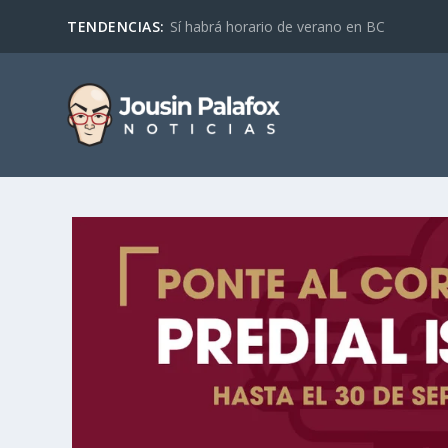
TENDENCIAS:
Sí habrá horario de verano en BC