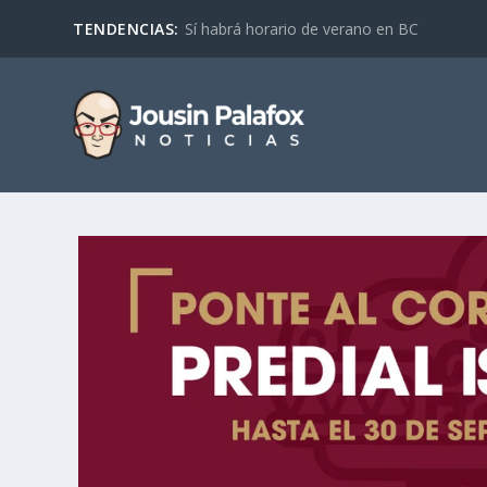
TENDENCIAS:
Sí habrá horario de verano en BC