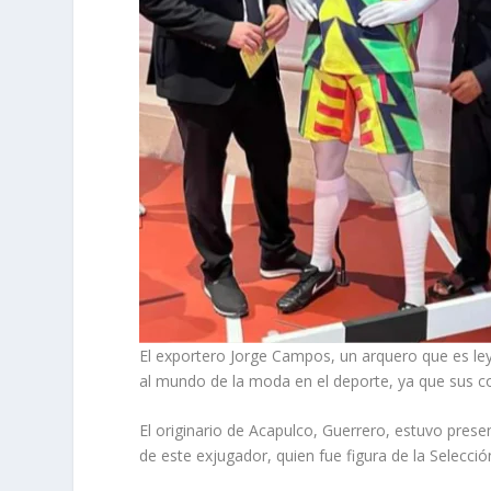
El exportero Jorge Campos, un arquero que es ley
al mundo de la moda en el deporte, ya que sus c
El originario de Acapulco, Guerrero, estuvo pres
de este exjugador, quien fue figura de la Selecci