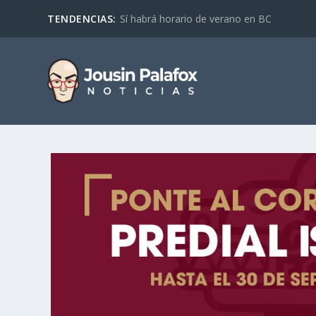
TENDENCIAS:
Sí habrá horario de verano en BC