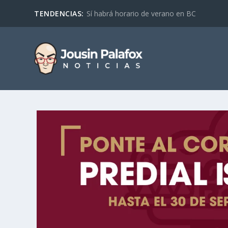
TENDENCIAS:
Sí habrá horario de verano en BC