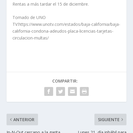
Rentas a más tardar el 15 de diciembre.
Tomado de UNO
TV:https://www.unotv.com/estados/baja-california/baja-
california-condona-adeudos-placa-licencias-tarjetas-
circulacion-multas/
COMPARTIR:
ANTERIOR
SIGUIENTE
In-N-Out cercano a la garita
Lunes 21, día inhábil para