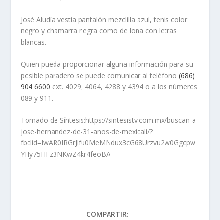
José Aludía vestía pantalón mezclilla azul, tenis color
negro y chamarra negra como de lona con letras
blancas.
Quien pueda proporcionar alguna información para su
posible paradero se puede comunicar al teléfono
(686)
904 6600
ext. 4029, 4064, 4288 y 4394 o a los números
089 y 911.
Tomado de Síntesis:https://sintesistv.com.mx/buscan-a-
jose-hernandez-de-31-anos-de-mexicali/?
fbclid=IwAR0IRGrJlfu0MeMNdux3cG68Urzvu2w0Ggcpw
YHy75HFz3NKwZ4kr4feoBA
COMPARTIR: