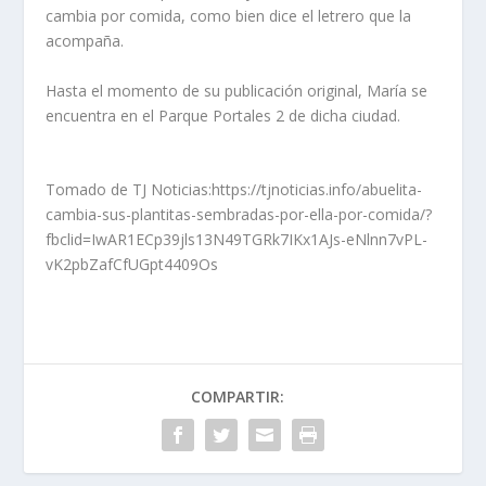
cambia por comida, como bien dice el letrero que la
acompaña.
Hasta el momento de su publicación original, María se
encuentra en el Parque Portales 2 de dicha ciudad.
Tomado de TJ Noticias:https://tjnoticias.info/abuelita-
cambia-sus-plantitas-sembradas-por-ella-por-comida/?
fbclid=IwAR1ECp39jls13N49TGRk7IKx1AJs-eNlnn7vPL-
vK2pbZafCfUGpt4409Os
COMPARTIR: