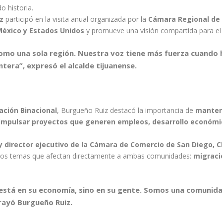
o historia.
z
participó en la visita anual organizada por la
Cámara Regional de
México y Estados Unidos
y promueve una visión compartida para el 
omo una sola región. Nuestra voz tiene más fuerza cuando 
tera”, expresó el alcalde tijuanense.
ación Binacional
, Burgueño Ruiz destacó la importancia de
manten
impulsar proyectos que generen empleos, desarrollo económic
y director ejecutivo de la Cámara de Comercio de San Diego, C
los temas que afectan directamente a ambas comunidades:
migraci
 está en su economía, sino en su gente. Somos una comunid
rayó Burgueño Ruiz.