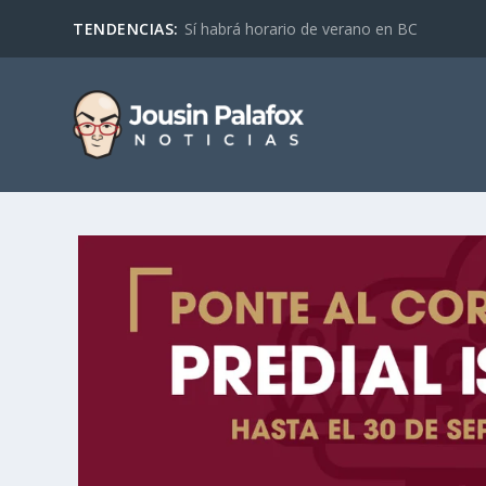
TENDENCIAS:
Sí habrá horario de verano en BC