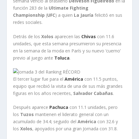
semana venció al brasileño
Deiveson Figueiredo
en la
función 283 de la
Ultimate Fighting
Championship
(
UFC
) a quien
La Jauría
felicitó en sus
redes sociales.
Detrás de los
Xolos
aparecen las
Chivas
con 11.6
unidades, que esta semana presumieron su presencia
en la semana de la moda en París y su nuevo ‘cuerno’
previo al juego ante
Toluca
.
El tercer lugar fue para el
América
con 11.5 puntos,
equipo que recibió la visita de una de sus más grandes
figuras en los años recientes,
Salvador Cabañas
.
Después aparece
Pachuca
con 11.1 unidades, pero
los
Tuzos
mantienen el liderato general con un
acumulado de 34.4; seguido del
América
con 32.6 y
los
Xolos
, apoyados por una gran Jornada con 31.8.