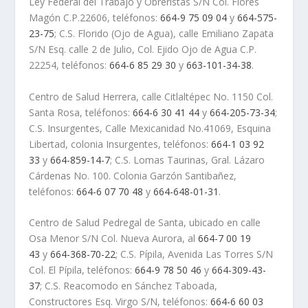
Ley Federal del Trabajo y Obreristas S/N Col. Flores
Magón C.P.22606, teléfonos:
664-9 75 09 04
y
664-575-
23-75
; C.S. Florido (Ojo de Agua), calle Emiliano Zapata
S/N Esq. calle 2 de Julio, Col. Ejido Ojo de Agua C.P.
22254, teléfonos:
664-6 85 29 30
y
663-101-34-38
.
Centro de Salud Herrera, calle Citlaltépec No. 1150 Col.
Santa Rosa, teléfonos:
664-6 30 41 44
y
664-205-73-34
;
C.S. Insurgentes, Calle Mexicanidad No.41069, Esquina
Libertad, colonia Insurgentes, teléfonos:
664-1 03 92
33
y
664-859-14-7
; C.S. Lomas Taurinas, Gral. Lázaro
Cárdenas No. 100. Colonia Garzón Santibañez,
teléfonos:
664-6 07 70 48
y
664-648-01-31
.
Centro de Salud Pedregal de Santa, ubicado en calle
Osa Menor S/N Col. Nueva Aurora, al
664-7 00 19
43
y
664-368-70-22
; C.S. Pípila, Avenida Las Torres S/N
Col. El Pípila, teléfonos:
664-9 78 50 46
y
664-309-43-
37
; C.S. Reacomodo en Sánchez Taboada,
Constructores Esq. Virgo S/N, teléfonos:
664-6 60 03