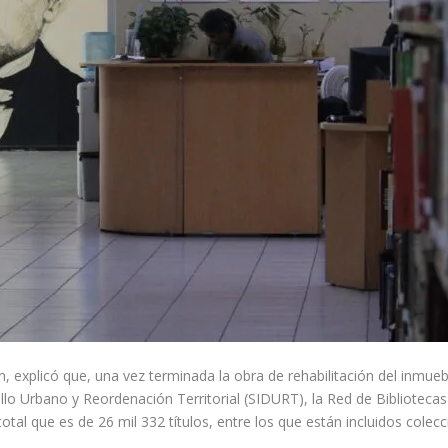
, explicó que, una vez terminada la obra de rehabilitación del inmuebl
ollo Urbano y Reordenación Territorial (SIDURT), la Red de Bibliotecas
tal que es de 26 mil 332 títulos, entre los que están incluidos colecci