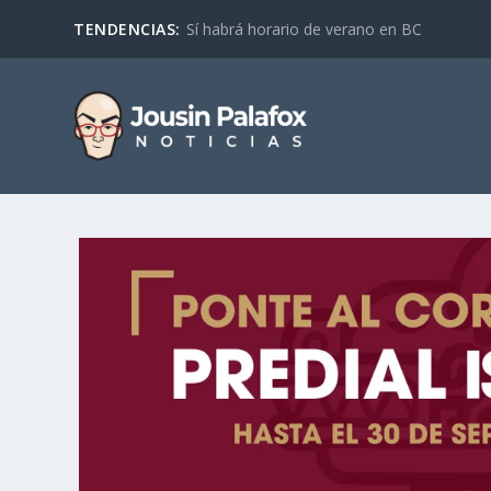
TENDENCIAS:
Sí habrá horario de verano en BC