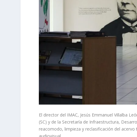
El director del IMAC, Jesús Emmanuel Villalba León
(SC) y de la Secretaría de Infraestructura, Desarr
reacomodo, limpieza y reclasificación del acervo to
audiovisual.