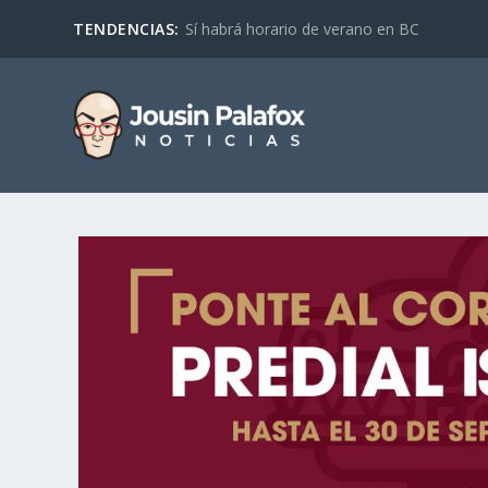
TENDENCIAS:
Sí habrá horario de verano en BC