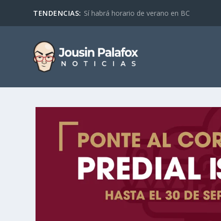
TENDENCIAS:
Sí habrá horario de verano en BC