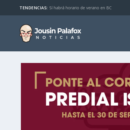
TENDENCIAS:
Sí habrá horario de verano en BC