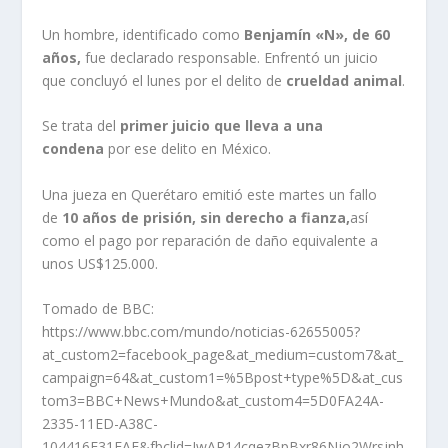
Un hombre, identificado como
Benjamín «N», de 60
años,
fue declarado responsable. Enfrentó un juicio
que concluyó el lunes por el delito de
crueldad animal
.
Se trata del
primer juicio que lleva a una
condena
por ese delito en México.
Una jueza en Querétaro emitió este martes un fallo
de
10 años de prisión, sin derecho a fianza,
así
como el pago por reparación de daño equivalente a
unos US$125.000.
Tomado de BBC:
https://www.bbc.com/mundo/noticias-62655005?
at_custom2=facebook_page&at_medium=custom7&at_
campaign=64&at_custom1=%5Bpost+type%5D&at_cus
tom3=BBC+News+Mundo&at_custom4=5D0FA24A-
2335-11ED-A38C-
104416F31EAE&fbclid=IwAR14cqezBpBxr86Njo2Wrsjnh