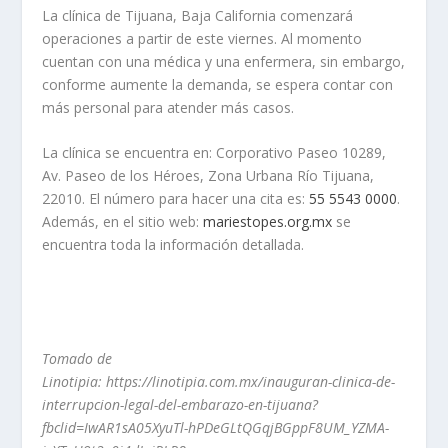
La clínica de Tijuana, Baja California comenzará
operaciones a partir de este viernes. Al momento
cuentan con una médica y una enfermera, sin embargo,
conforme aumente la demanda, se espera contar con
más personal para atender más casos.
La clínica se encuentra en: Corporativo Paseo 10289,
Av. Paseo de los Héroes, Zona Urbana Río Tijuana,
22010. El número para hacer una cita es:
55 5543 0000
.
Además, en el sitio web:
mariestopes.org.mx
se
encuentra toda la información detallada.
Tomado de
Linotipia: https://linotipia.com.mx/inauguran-clinica-de-
interrupcion-legal-del-embarazo-en-tijuana?
fbclid=IwAR1sA05XyuTl-hPDeGLtQGqjBGppF8UM_YZMA-