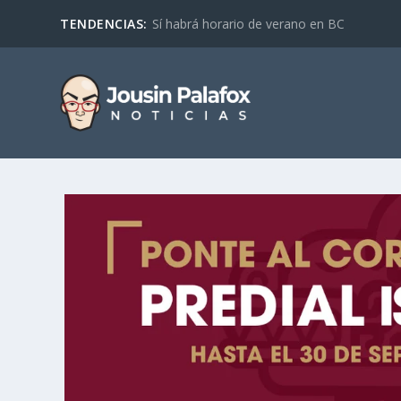
TENDENCIAS:
Sí habrá horario de verano en BC