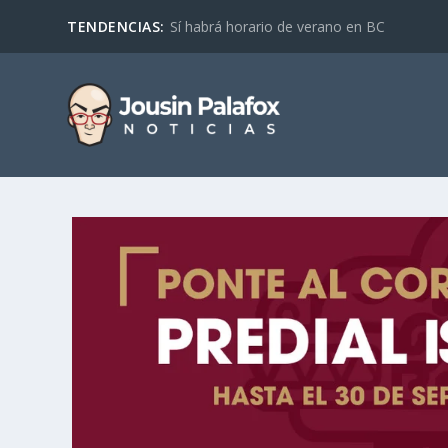
TENDENCIAS:
Sí habrá horario de verano en BC