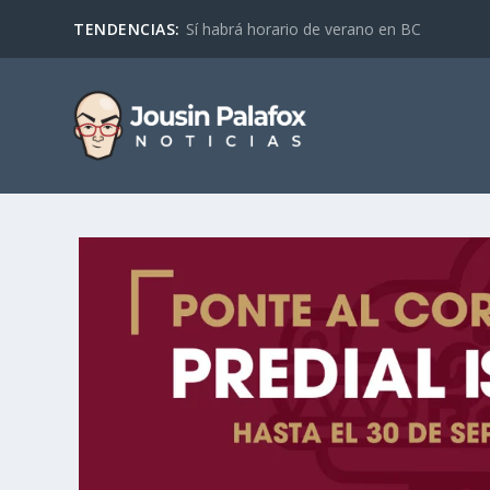
TENDENCIAS:
Sí habrá horario de verano en BC