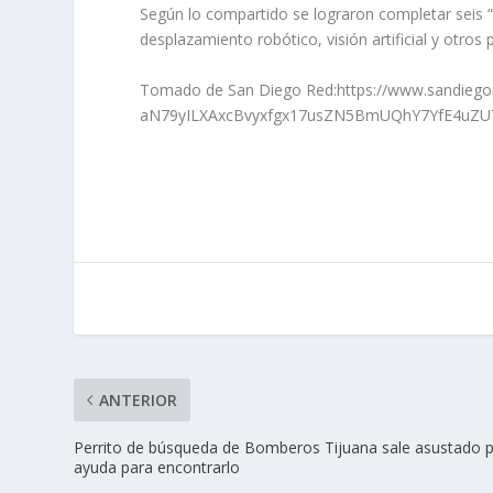
Según lo compartido se lograron completar seis “
desplazamiento robótico, visión artificial y otros
Tomado de San Diego Red:https://www.sandiego
aN79yILXAxcBvyxfgx17usZN5BmUQhY7YfE4uZ
ANTERIOR
Perrito de búsqueda de Bomberos Tijuana sale asustado po
ayuda para encontrarlo