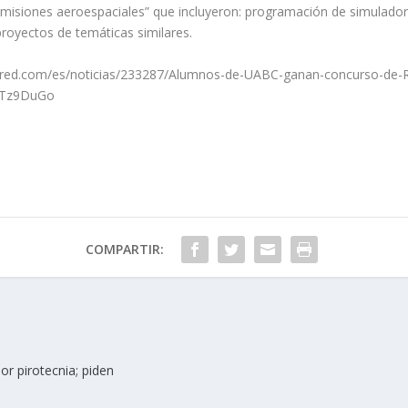
misiones aeroespaciales” que incluyeron: programación de simuladore
 proyectos de temáticas similares.
red.com/es/noticias/233287/Alumnos-de-UABC-ganan-concurso-de-R
UTz9DuGo
COMPARTIR:
r pirotecnia; piden