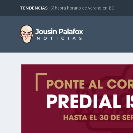
TENDENCIAS:
Sí habrá horario de verano en BC