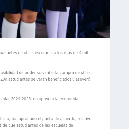
aquetes de útiles escolares a los más de 4 mil
sibilidad de poder solventar la compra de útiles
l 200 estudiantes se verán beneficiados”, aseveró
 escolar 2024-2025, en apoyo a la economía
abildo, fue aprobado el punto de acuerdo, relativo
os de que estudiantes de las escuelas de