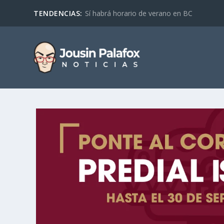
TENDENCIAS:
Sí habrá horario de verano en BC