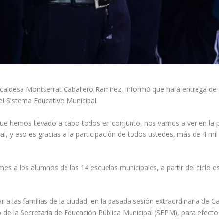
caldesa Montserrat Caballero Ramírez, informó que hará entrega de p
l Sistema Educativo Municipal.
ue hemos llevado a cabo todos en conjunto, nos vamos a ver en la po
l, y eso es gracias a la participación de todos ustedes, más de 4 mi
mes a los alumnos de las 14 escuelas municipales, a partir del ciclo
r a las familias de la ciudad, en la pasada sesión extraordinaria de C
o de la Secretaría de Educación Pública Municipal (SEPM), para efect