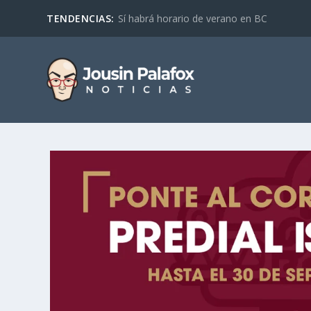
TENDENCIAS:
Sí habrá horario de verano en BC